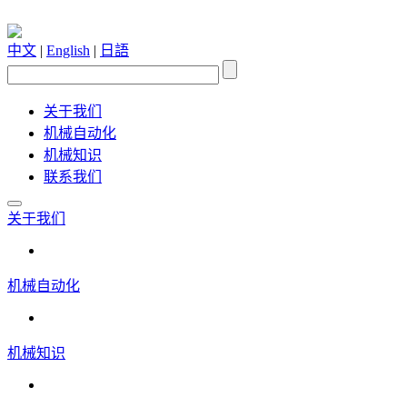
中文
|
English
|
日語
关于我们
机械自动化
机械知识
联系我们
关于我们
机械自动化
机械知识