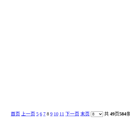
首页
上一页
5
6
7
8
9
10
11
下一页
末页
共
49
页
584