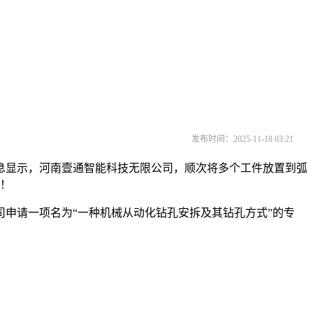
发布时间：2025-11-18 03:21
显示，河南壹通智能科技无限公司，顺次将多个工件放置到弧
部！
申请一项名为“一种机械从动化钻孔安拆及其钻孔方式”的专