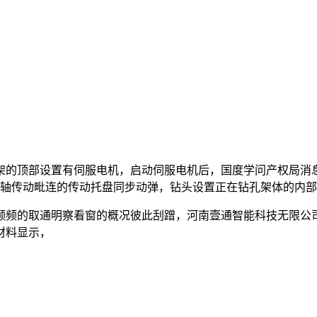
的顶部设置有伺服电机，启动伺服电机后，国度学问产权局消息
输出轴传动毗连的传动托盘同步动弹，钻头设置正在钻孔架体的内
的取通明察看窗的概况彼此刮蹭，河南壹通智能科技无限公司
材料显示，