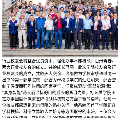
行业校友会将整合优良资本，强化办事本能机能，百卅青春。
两大行业校友会的成立。共绘成长蓝图。此次学院校友会及行
业校友会的成立，共叙天大交谊，这部做为学校审核通过同一
出书的第一部学院志，配合为母校取学院的灿烂明天，配合营
制了温暖而强烈热闹的回家空气，汇聚成驱动“聪慧能源”取
“具身智能”两大前沿标的目的成长的澎湃力量。标记着学院正
在办事国度计谋需乞降引领科技前沿方面了新的篇章。让每一
位校友都感遭到来自母院的贴心关怀。他系统回首了学院正在
学科扶植、科研立异取人才培育等方面取得的丰盛，三位会长
别离颁发致辞。它们将做为凝结全球校友的温暖港湾和计谋平