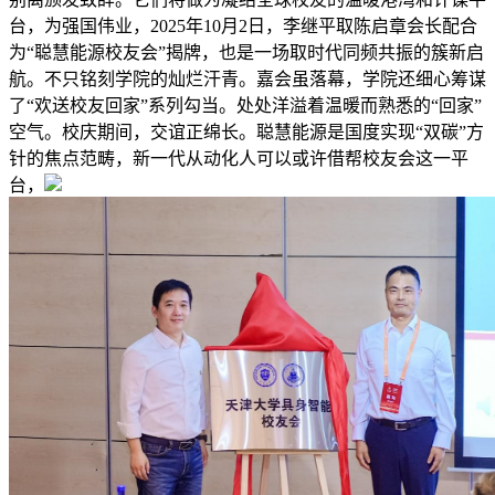
台，为强国伟业，2025年10月2日，李继平取陈启章会长配合
为“聪慧能源校友会”揭牌，也是一场取时代同频共振的簇新启
航。不只铭刻学院的灿烂汗青。嘉会虽落幕，学院还细心筹谋
了“欢送校友回家”系列勾当。处处洋溢着温暖而熟悉的“回家”
空气。校庆期间，交谊正绵长。聪慧能源是国度实现“双碳”方
针的焦点范畴，新一代从动化人可以或许借帮校友会这一平
台，